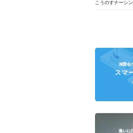
こうのすナーシン
鴻愛会
スマ
逢いに